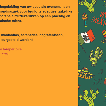
e begeleiding van uw speciale evenement en
ondmuziek voor bruiloftsrecepties, zakelijke
emorabele muziekstukken op een prachtig en
tische talent.
n, manianitas, serenades, begrafenissen,
teleurgesteld worden!
isch-repertoire
t.html