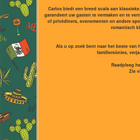
Carlos biedt een breed scala aan klassiek
garandeert uw gasten te vermaken en te verr
of privédiners, evenementen en andere spe
romantisch kl
Als u op zoek bent naar het beste van h
familiereünies, verj
Raadpleeg he
Zie v