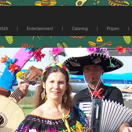
8525
|
Entertainment
|
Catering
|
Prijzen
|