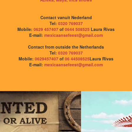
Contact vanuit Nederland
Tel:
0320 769037
Mobile:
0629 457407
of
0644 508525
Laura Rivas
E-mail:
mexicaansefeest@gmail.com
Contact from outside the Netherlands
Tel:
0320 769037
Mobile:
0629457407
of
06 44508525
Laura Rivas
E-mail:
mexicaansefeest@gmail.com