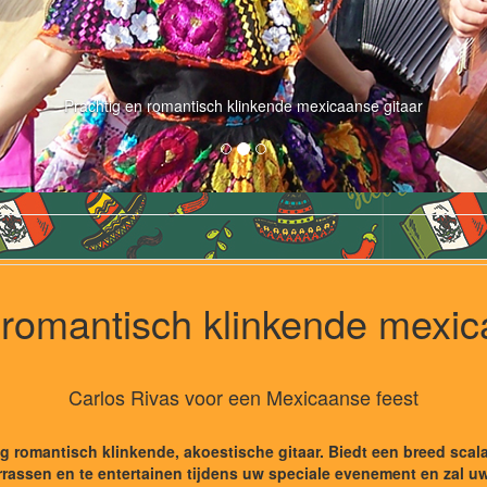
Prachtig en romantisch klinkende mexicaanse gitaar
 romantisch klinkende mexic
Carlos Rivas voor een Mexicaanse feest
 romantisch klinkende, akoestische gitaar. Biedt een breed scala
rassen en te entertainen tijdens uw speciale evenement en zal uw 