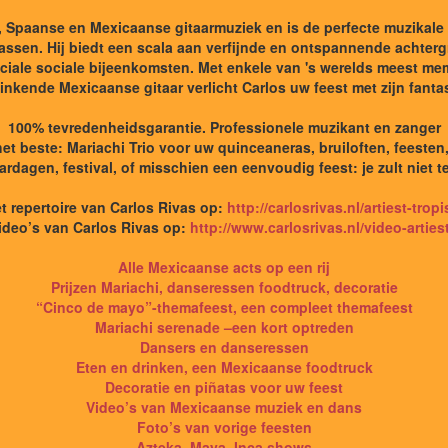
e, Spaanse en Mexicaanse gitaarmuziek en is de perfecte muzikal
assen. Hij biedt een scala aan verfijnde en ontspannende achtergr
ciale sociale bijeenkomsten. Met enkele van 's werelds meest m
inkende Mexicaanse gitaar verlicht Carlos uw feest met zijn fantas
100% tevredenheidsgarantie. Professionele muzikant en zanger
et beste: Mariachi Trio voor uw quinceaneras, bruiloften, feeste
aardagen, festival, of misschien een eenvoudig feest: je zult niet 
t repertoire van Carlos Rivas op:
http://carlosrivas.nl/artiest-trop
ideo’s van Carlos Rivas op:
http://www.carlosrivas.nl/video-arties
Alle Mexicaanse acts op een rij
Prijzen Mariachi, danseressen foodtruck, decoratie
“Cinco de mayo”-themafeest, een compleet themafeest
Mariachi serenade –een kort optreden
Dansers en danseressen
Eten en drinken, een Mexicaanse foodtruck
Decoratie en piñatas voor uw feest
Video’s van Mexicaanse muziek en dans
Foto’s van vorige feesten
Azteka, Maya, Inca shows